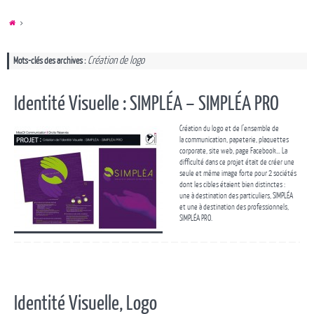
Création de logo
Mots-clés des archives :
Identité Visuelle : SIMPLÉA – SIMPLÉA PRO
Création du logo et de l’ensemble de
la communication, papeterie, plaquettes
corporate, site web, page Facebook… La
difficulté dans ce projet était de créer une
seule et même image forte pour 2 sociétés
dont les cibles étaient bien distinctes :
une à destination des particuliers, SIMPLÉA
et une à destination des professionnels,
SIMPLÉA PRO.
Identité Visuelle, Logo